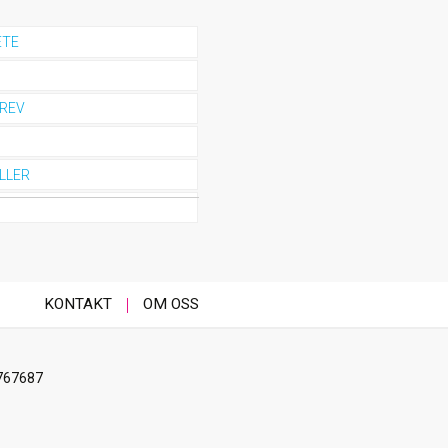
ETE
REV
LLER
KONTAKT
OM OSS
767687