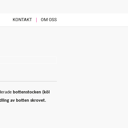
KONTAKT
OM OSS
aderade
bottenstocken (köl
ling av botten skrovet.