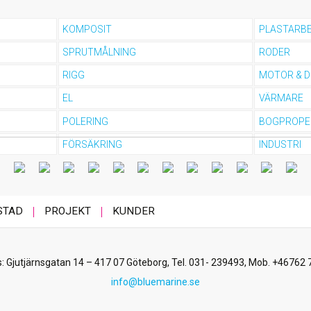
KOMPOSIT
PLASTARB
SPRUTMÅLNING
RODER
RIGG
MOTOR & D
EL
VÄRMARE
POLERING
BOGPROPE
FÖRSÄKRING
INDUSTRI
STAD
PROJEKT
KUNDER
: Gjutjärnsgatan 14 – 417 07 Göteborg,
Tel. 031- 239493
,
Mob. +46762 
info@bluemarine.se